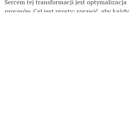
Sercem tej transformacji jest optymalizacja
procesów. Cel jest prosty: sprawić, aby każdy
proces w firmie był jak najbardziej płynny,
efektywny i pozbawiony błędów. Tradycyjnie
wymagało to starannego planowania i
ciągłego monitorowania. Dzisiaj robotyka –
zarówno fizyczna, jak i oparta na
oprogramowaniu – przenosi optymalizację na
zupełnie nowy poziom.
W halach produkcyjnych roboty przemysłowe
wykonują powtarzalne zadania z ogromną
szybkością i precyzją. W biurach boty
RPA
(Robotic Process Automation)
przejmują
cyfrowe obowiązki, takie jak wprowadzanie
danych, przetwarzanie faktur czy