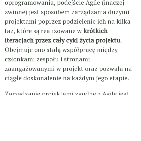
oprogramowania, podejście Agile (inaczej
zwinne) jest sposobem zarządzania dużymi
projektami poprzez podzielenie ich na kilka
faz, które są realizowane w
krótkich
iteracjach przez cały cykl życia projektu
.
Obejmuje ono stałą współpracę między
członkami zespołu i stronami
zaangażowanymi w projekt oraz pozwala na
ciągłe doskonalenie na każdym jego etapie.
Zarządzanie projektami zgodne z Agile jest
podejściem iteracyjnym, które pozwala na
dostosowanie projektu zamiast podążania
ścieżką liniową poprzez ocenę, czy
poszczególne fazy zakończyły się sukcesem, a
jeśli nie, szybkie naprawienie błędów.